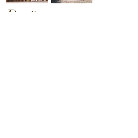
D
D
en
Váš svatební obřad se může
uskutečnit klasicky na radnici či v
kostele, odkud se poté přesunete na
statek Dvůr Olšiny. Jelikož součástí
našeho celku je i jízdárna, máme
tudíž k dispozici pro svatebčany
netradiční " dopravní " prostředek a
to kočár tažený našimi koňmi
Rivalem a Merlinem. Druhou
možností je realizovat Váš svatební
obřad přímo u nás na statku, kde
máte jistotu naprostého soukromí.
Vaše dojmy