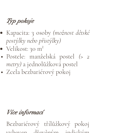
Typ pokoje
Kapacita: 3 osoby
(možnost dětské
postýlky nebo přistýlky)
Velikost: 30 m²
Postele:
manželská postel
(> 2
metry)
a jednolůžková postel
Zcela bezbariérový pokoj
Více informací
Bezbariérový třílůžkový pokoj
vybaven dřevěným indickým