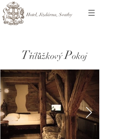
Hotel, Jízdárna, Svatby
T
P
ř
ů
íl
žkový
okoj