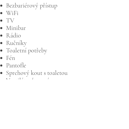
Bezbariérový přístup
WiFi
TV
Minibar
Rádio
Ručníky
Toaletní potřeby
Fén
Pantofle
Sprchový kout s toaletou
Ventilátor/topení
Podmínky ubytování